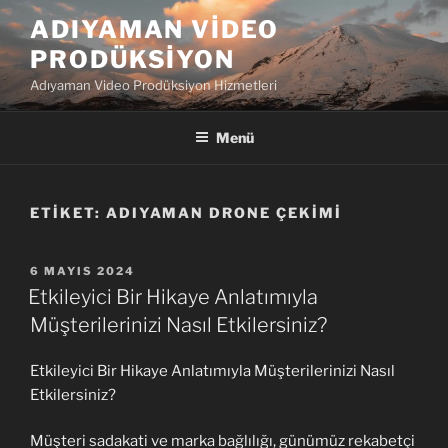
İçeriğe
ADIYAMAN VIDEO
geç
PRODÜKSIYON
Adıyaman Video Prodüksiyon Hizmetleri
Menü
ETIKET:
ADIYAMAN DRONE ÇEKIMI
YAYIM
6 MAYIS 2024
TARIHI
Etkileyici Bir Hikaye Anlatımıyla
Müşterilerinizi Nasıl Etkilersiniz?
Etkileyici Bir Hikaye Anlatımıyla Müşterilerinizi Nasıl
Etkilersiniz?
Müşteri sadakati ve marka bağlılığı, günümüz rekabetçi