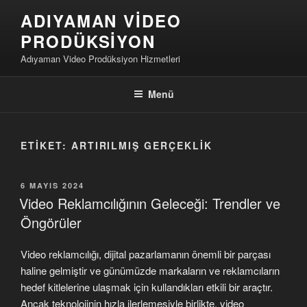
İçeriğe
ADIYAMAN VIDEO
geç
PRODÜKSIYON
Adıyaman Video Prodüksiyon Hizmetleri
Menü
ETIKET:
ARTIRILMIŞ GERÇEKLIK
YAYIM
6 MAYIS 2024
TARIHI
Video Reklamcılığının Geleceği: Trendler ve
Öngörüler
Video reklamcılığı, dijital pazarlamanın önemli bir parçası
haline gelmiştir ve günümüzde markaların ve reklamcıların
hedef kitlelerine ulaşmak için kullandıkları etkili bir araçtır.
Ancak teknolojinin hızla ilerlemesiyle birlikte, video