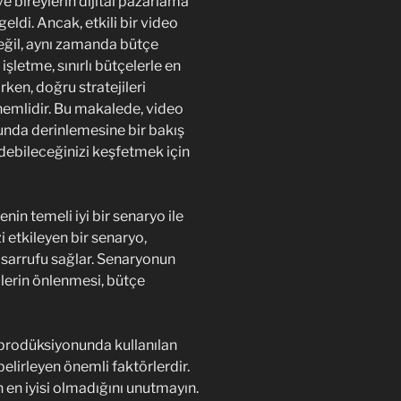
e bireylerin dijital pazarlama
geldi. Ancak, etkili bir video
değil, aynı zamanda bütçe
işletme, sınırlı bütçelerle en
rken, doğru stratejileri
emlidir. Bu makalede, video
nda derinlemesine bir bakış
debileceğinizi keşfetmek için
nin temeli iyi bir senaryo ile
zi etkileyen bir senaryo,
sarrufu sağlar. Senaryonun
lerin önlenmesi, bütçe
prodüksiyonunda kullanılan
belirleyen önemli faktörlerdir.
en iyisi olmadığını unutmayın.