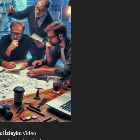
i İzleyin:
Video