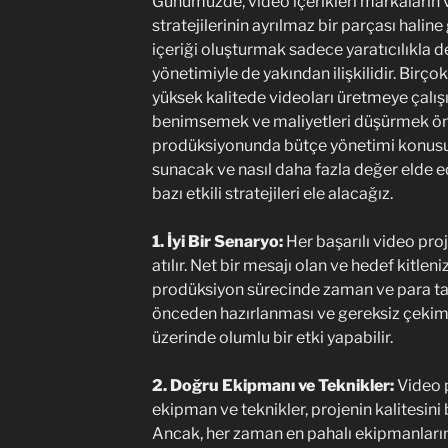
Günümüzde, video içerikleri markaların v
stratejilerinin ayrılmaz bir parçası haline 
içeriği oluşturmak sadece yaratıcılıkla 
yönetimiyle de yakından ilişkilidir. Birçok 
yüksek kalitede videoları üretmeye çalışı
benimsemek ve maliyetleri düşürmek ön
prodüksiyonunda bütçe yönetimi konusu
sunacak ve nasıl daha fazla değer elde e
bazı etkili stratejileri ele alacağız.
1. İyi Bir Senaryo:
Her başarılı video proje
atılır. Net bir mesajı olan ve hedef kitleni
prodüksiyon sürecinde zaman ve para ta
önceden hazırlanması ve gereksiz çekim
üzerinde olumlu bir etki yapabilir.
2. Doğru Ekipmanı ve Teknikler:
Video 
ekipman ve teknikler, projenin kalitesini 
Ancak, her zaman en pahalı ekipmanların 