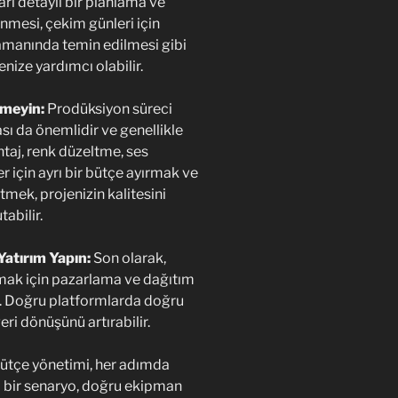
rı detaylı bir planlama ve
enmesi, çekim günleri için
zamanında temin edilmesi gibi
nize yardımcı olabilir.
tmeyin:
Prodüksiyon süreci
ı da önemlidir ve genellikle
ntaj, renk düzeltme, ses
r için ayrı bir bütçe ayırmak ve
tmek, projenizin kalitesini
tabilir.
Yatırım Yapın:
Son olarak,
ırmak için pazarlama ve dağıtım
n. Doğru platformlarda doğru
ri dönüşünü artırabilir.
ütçe yönetimi, her adımda
İyi bir senaryo, doğru ekipman