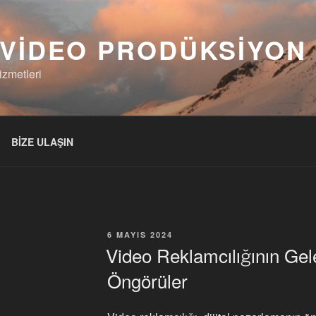
 VIDEO PRODÜKSIYON
zmetleri
BİZE ULAŞIN
E
YAYIM
6 MAYIS 2024
TARIHI
Video Reklamcılığının Gel
Öngörüler