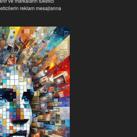
nır ve markaların tüketici
keticilerin reklam mesajlarına