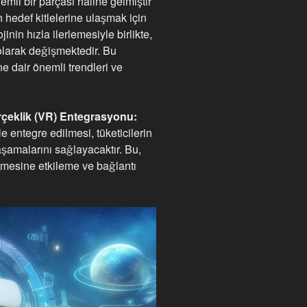
emli bir parçası haline gelmiştir
hedef kitlelerine ulaşmak için
ojinin hızla ilerlemesiyle birlikte,
 olarak değişmektedir. Bu
e dair önemli trendleri ve
erçeklik (VR) Entegrasyonu:
e entegre edilmesi, tüketicilerin
aşamalarını sağlayacaktır. Bu,
lemesine etkileme ve bağlantı