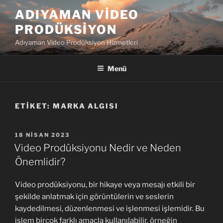
İçeriğe
ADIYAMAN VIDEO
geç
PRODÜKSIYON
Adıyaman Video Prodüksiyon Hizmetleri
Menü
ETIKET:
MARKA ALGISI
YAYIM
18 NISAN 2023
TARIHI
Video Prodüksiyonu Nedir ve Neden
Önemlidir?
Video prodüksiyonu, bir hikaye veya mesajı etkili bir
şekilde anlatmak için görüntülerin ve seslerin
kaydedilmesi, düzenlenmesi ve işlenmesi işlemidir. Bu
işlem birçok farklı amaçla kullanılabilir, örneğin