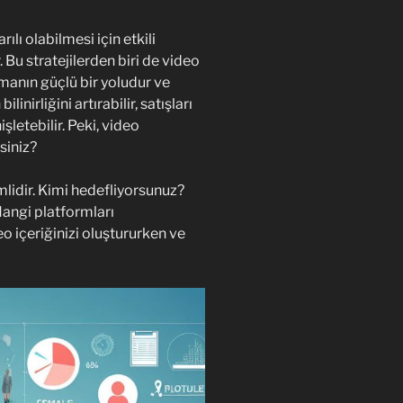
lı olabilmesi için etkili
. Bu stratejilerden biri de video
şmanın güçlü bir yoludur ve
inirliğini artırabilir, satışları
şletebilir. Peki, video
rsiniz?
emlidir. Kimi hedefliyorsunuz?
Hangi platformları
eo içeriğinizi oluştururken ve