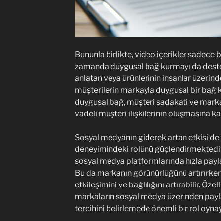
Bununla birlikte, video içerikler sadece b
zamanda duygusal bağ kurmayı da destek
anlatan veya ürünlerinin insanlar üzerinde
müşterilerin markayla duygusal bir bağ k
duygusal bağ, müşteri sadakati ve marka 
vadeli müşteri ilişkilerinin oluşmasına kat
Sosyal medyanın giderek artan etkisi de 
deneyimindeki rolünü güçlendirmektedir. 
sosyal medya platformlarında hızla paylaşıl
Bu da markanın görünürlüğünü artırırke
etkileşimini ve bağlılığını artırabilir. Öze
markaların sosyal medya üzerinden paylaş
tercihini belirlemede önemli bir rol oynay