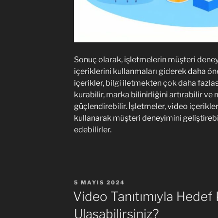
Sonuç olarak, işletmelerin müşteri deney
içeriklerini kullanmaları giderek daha ö
içerikler, bilgi iletmekten çok daha fazla
kurabilir, marka bilinirliğini artırabilir ve
güçlendirebilir. İşletmeler, video içerikler
kullanarak müşteri deneyimini geliştirebi
edebilirler.
YAYIM
5 MAYIS 2024
TARIHI
Video Tanıtımıyla Hedef K
Ulaşabilirsiniz?