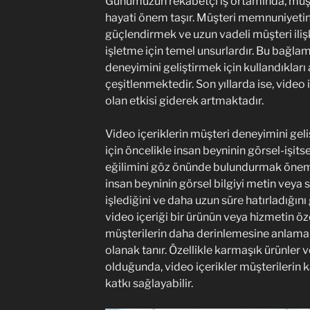
Günümüzün rekabetçi iş ortamında, müşte
hayati önem taşır. Müşteri memnuniyetin
güçlendirmek ve uzun vadeli müşteri ilişki
işletme için temel unsurlardır. Bu bağla
deneyimini geliştirmek için kullandıkları
çeşitlenmektedir. Son yıllarda ise, video
olan etkisi giderek artmaktadır.
Video içeriklerin müşteri deneyimini ge
için öncelikle insan beyninin görsel-işits
eğilimini göz önünde bulundurmak önemli
insan beyninin görsel bilgiyi metin veya s
işlediğini ve daha uzun süre hatırladığın
video içeriği bir ürünün veya hizmetin öze
müşterilerin daha derinlemesine anlamal
olanak tanır. Özellikle karmaşık ürünler
olduğunda, video içerikler müşterilerin
katkı sağlayabilir.