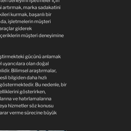
ri deneyimi işletmeler için
i artırmak, marka sadakatini
leri kurmak, başarılı bir
mda, işletmelerin müşteri
 araçlar giderek
 içeriklerin müşteri deneyimine
liştirmekteki gücünü anlamak
el uyarıcılara olan doğal
dir. Bilimsel araştırmalar,
esli bilgiden daha hızlı
ı göstermektedir. Bu nedenle, bir
lliklerini gösterirken,
arına ve hatırlamalarına
 veya hizmetler söz konusu
 karar verme sürecine büyük