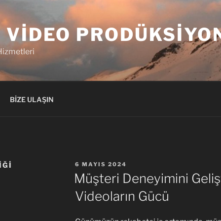
 VIDEO PRODÜKSIYO
izmetleri
BİZE ULAŞIN
YAYIM
IĞI
6 MAYIS 2024
TARIHI
Müşteri Deneyimini Geliş
Videoların Gücü