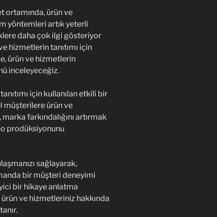
et ortamında, ürün ve
m yöntemleri artık yeterli
klere daha çok ilgi gösteriyor
e hizmetlerin tanıtımı için
e, ürün ve hizmetlerin
nü inceleyeceğiz.
nıtımı için kullanılan etkili bir
l müşterilere ürün ve
k, marka farkındalığını artırmak
deo prodüksiyonunu
 ulaşmanızı sağlayarak,
amanda bir müşteri deneyimi
yici bir hikaye anlatma
n ürün ve hizmetleriniz hakkında
tanır.