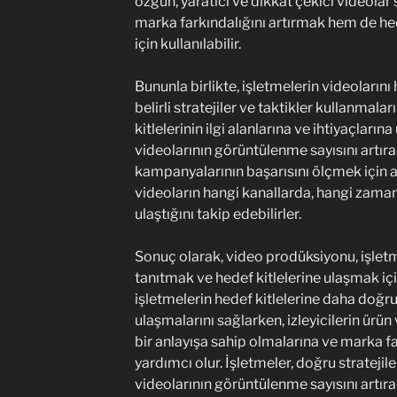
özgün, yaratıcı ve dikkat çekici videolar 
marka farkındalığını artırmak hem de hed
için kullanılabilir.
Bununla birlikte, işletmelerin videolarını 
belirli stratejiler ve taktikler kullanmala
kitlelerinin ilgi alanlarına ve ihtiyaçların
videolarının görüntülenme sayısını artıra
kampanyalarının başarısını ölçmek için an
videoların hangi kanallarda, hangi zamanl
ulaştığını takip edebilirler.
Sonuç olarak, video prodüksiyonu, işletm
tanıtmak ve hedef kitlelerine ulaşmak için 
işletmelerin hedef kitlelerine daha doğrud
ulaşmalarını sağlarken, izleyicilerin ürü
bir anlayışa sahip olmalarına ve marka fa
yardımcı olur. İşletmeler, doğru stratejile
videolarının görüntülenme sayısını artırab