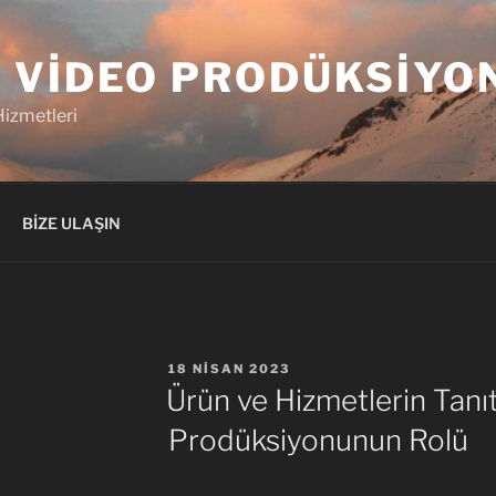
 VIDEO PRODÜKSIYO
izmetleri
BİZE ULAŞIN
YAYIM
18 NISAN 2023
TARIHI
Ürün ve Hizmetlerin Tanı
Prodüksiyonunun Rolü