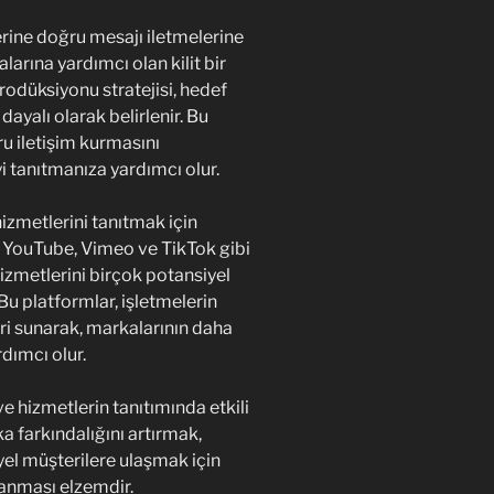
lerine doğru mesajı iletmelerine
larına yardımcı olan kilit bir
rodüksiyonu stratejisi, hedef
 dayalı olarak belirlenir. Bu
ğru iletişim kurmasını
yi tanıtmanıza yardımcı olur.
hizmetlerini tanıtmak için
r. YouTube, Vimeo ve TikTok gibi
hizmetlerini birçok potansiyel
Bu platformlar, işletmelerin
eri sunarak, markalarının daha
rdımcı olur.
e hizmetlerin tanıtımında etkili
a farkındalığını artırmak,
yel müşterilere ulaşmak için
lanması elzemdir.