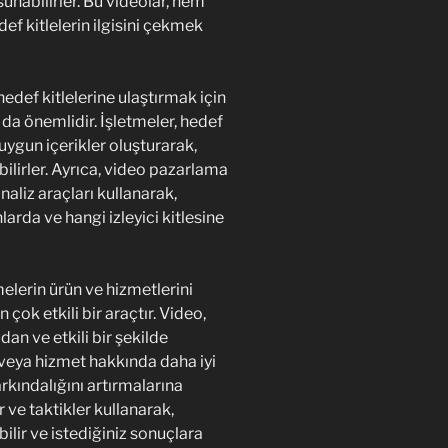
sunabilirler. Bu videolar, hem
ef kitlelerin ilgisini çekmek
hedef kitlelerine ulaştırmak için
rı da önemlidir. İşletmeler, hedef
a uygun içerikler oluşturarak,
bilirler. Ayrıca, video pazarlama
aliz araçları kullanarak,
arda ve hangi izleyici kitlesine
elerin ürün ve hizmetlerini
çok etkili bir araçtır. Video,
an ve etkili bir şekilde
n veya hizmet hakkında daha iyi
rkındalığını artırmalarına
r ve taktikler kullanarak,
ilir ve istediğiniz sonuçlara