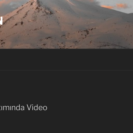
N
tımında Video